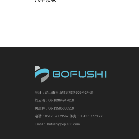
地址：昆山市玉山镇五联路808号2号房
刘云清：86-18964947818
厉建辉：86-13585638519
电话：0512-57779567 传真：0512-57779568
Email： bofushi@vip.163.com